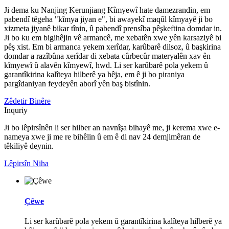
Ji dema ku Nanjing Kerunjiang Kîmyewî hate damezrandin, em
pabendî têgeha "kîmya jiyan e", bi awayekî maqûl kîmyayê ji bo
xizmeta jiyanê bikar tînin, û pabendî prensîba pêşkeftina domdar in.
Ji bo ku em bigihêjin vê armancê, me xebatên xwe yên karsaziyê bi
pêş xist. Em bi armanca yekem xerîdar, karûbarê dilsoz, û başkirina
domdar a razîbûna xerîdar di xebata cûrbecûr materyalên xav ên
kîmyewî û alavên kîmyewî, hwd. Li ser karûbarê pola yekem û
garantîkirina kalîteya hilberê ya hêja, em ê ji bo piraniya
pargîdaniyan feydeyên aborî yên baş bistînin.
Zêdetir Binêre
Inquriy
Ji bo lêpirsînên li ser hilber an navnîşa bihayê me, ji kerema xwe e-
nameya xwe ji me re bihêlin û em ê di nav 24 demjimêran de
têkiliyê deynin.
Lêpirsîn Niha
Çêwe
Li ser karûbarê pola yekem û garantîkirina kalîteya hilberê ya