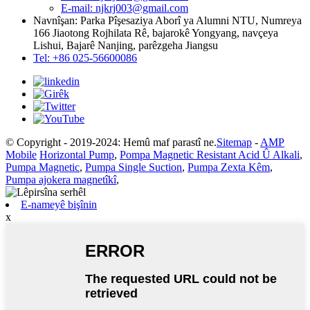
E-mail: njkrj003@gmail.com
Navnîşan: Parka Pîşesaziya Aborî ya Alumni NTU, Numreya
166 Jiaotong Rojhilata Rê, bajarokê Yongyang, navçeya
Lishui, Bajarê Nanjing, parêzgeha Jiangsu
Tel: +86 025-56600086
© Copyright - 2019-2024: Hemû maf parastî ne.
Sitemap
-
AMP
Mobile
Horizontal Pump
,
Pompa Magnetic Resistant Acid Û Alkali
,
Pumpa Magnetic
,
Pumpa Single Suction
,
Pumpa Zexta Kêm
,
Pumpa ajokera magnetîkî
,
E-nameyê bişînin
x