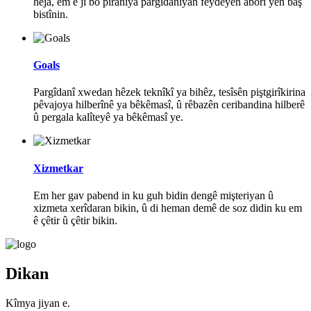
hêja, em ê ji bo piraniya pargîdaniyan feydeyên aborî yên baş
bistînin.
Goals
Pargîdanî xwedan hêzek teknîkî ya bihêz, tesîsên piştgirîkirina
pêvajoya hilberînê ya bêkêmasî, û rêbazên ceribandina hilberê
û pergala kalîteyê ya bêkêmasî ye.
Xizmetkar
Em her gav pabend in ku guh bidin dengê mişteriyan û
xizmeta xerîdaran bikin, û di heman demê de soz didin ku em
ê çêtir û çêtir bikin.
Dikan
Kîmya jiyan e.