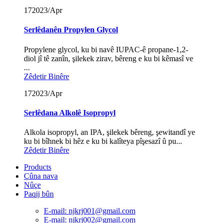
17
2023/Apr
Serlêdanên Propylen Glycol
Propylene glycol, ku bi navê IUPAC-ê propane-1,2-
diol jî tê zanîn, şilekek zirav, bêreng e ku bi kêmasî ve
...
Zêdetir Binêre
17
2023/Apr
Serlêdana Alkolê Isopropyl
Alkola isopropyl, an IPA, şilekek bêreng, şewitandî ye
ku bi bîhnek bi hêz e ku bi kalîteya pîşesazî û pu...
Zêdetir Binêre
Products
Çûna nava
Nûçe
Paqij bûn
E-mail: njkrj001@gmail.com
E-mail: njkrj002@gmail.com