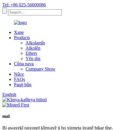
Tel: +86 025-56600086
Xane
Products
Alkolamîn
Alkolên
Ethers
Yên din
Çûna nava
Company Show
Nûçe
FAQs
Paqij bûn
English
mal
Bi awayekî rasyonel kîmyayê ji bo xizmeta jiyanê bikar tîne.