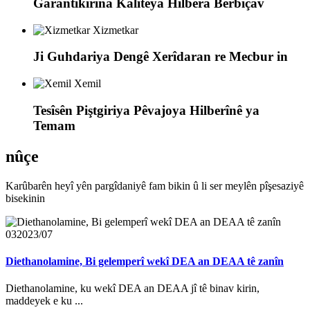
Garantîkirina Kalîteya Hilbera Berbiçav
Xizmetkar
Ji Guhdariya Dengê Xerîdaran re Mecbur in
Xemil
Tesîsên Piştgiriya Pêvajoya Hilberînê ya
Temam
nûçe
Karûbarên heyî yên pargîdaniyê fam bikin û li ser meylên pîşesaziyê
bisekinin
03
2023/07
Diethanolamine, Bi gelemperî wekî DEA an DEAA tê zanîn
Diethanolamine, ku wekî DEA an DEAA jî tê binav kirin,
maddeyek e ku ...